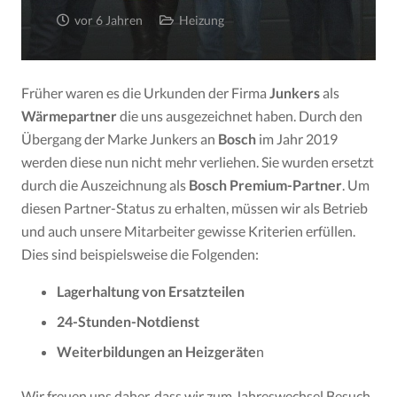
vor 6 Jahren
Heizung
Früher waren es die Urkunden der Firma
Junkers
als
Wärmepartner
die uns ausgezeichnet haben. Durch den
Übergang der Marke Junkers an
Bosch
im Jahr 2019
werden diese nun nicht mehr verliehen. Sie wurden ersetzt
durch die Auszeichnung als
Bosch Premium-Partner
. Um
diesen Partner-Status zu erhalten, müssen wir als Betrieb
und auch unsere Mitarbeiter gewisse Kriterien erfüllen.
Dies sind beispielsweise die Folgenden:
Lagerhaltung von Ersatzteilen
24-Stunden-Notdienst
Weiterbildungen an Heizgeräte
n
Wir freuen uns daher, dass wir zum Jahreswechsel Besuch