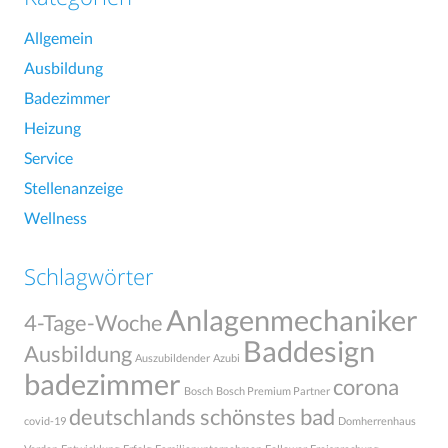
Allgemein
Ausbildung
Badezimmer
Heizung
Service
Stellenanzeige
Wellness
Schlagwörter
Anlagenmechaniker
4-Tage-Woche
Baddesign
Ausbildung
Auszubildender
Azubi
badezimmer
corona
Bosch
Bosch Premium Partner
deutschlands schönstes bad
covid-19
Domherrenhaus