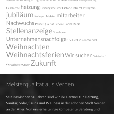
Verden
Entwicklung
Erfolg
Familienunternehmen
Follower
Freisprechung
heizung
Geschichte
Heizungsmeister
Historie
Infrarot
Instagram
jubiläum
mitarbeiter
Kollegen
Meister
Nachwuchs
Pause
Qualität
Service
Social Media
Stellenanzeige
Sunshower
Unternehmensnachfolge
UV-Licht
Vision
Wandel
Weihnachten
Weihnachtsferien
Wir suchen
Wirtschaft
Zukunft
Wirtschaftswunder
Meisterqualität aus Verden
Seit inzwischen 50 Jahren sind wir ihr Partner für
Heizung,
Sanitär, Solar, Sauna und Wellness
in der schönen Stadt Verden
an der Aller. Von uns erhalten Sie kompetente Beratung und