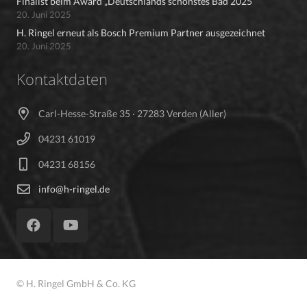
Finalist beim Award „Deutschlands schönstes Bad 2025“
20. Juni 2025
H. Ringel erneut als Bosch Premium Partner ausgezeichnet
20. Juni 2025
Kontaktdaten
Carl-Hesse-Straße 35 · 27283 Verden (Aller)
04231 61019
04231 68156
info@h-ringel.de
© H. Ringel GmbH & Co. KG