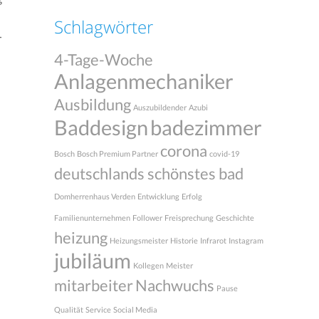
Schlagwörter
r
4-Tage-Woche
Anlagenmechaniker
Ausbildung
Auszubildender
Azubi
Baddesign
badezimmer
corona
Bosch
Bosch Premium Partner
covid-19
deutschlands schönstes bad
Domherrenhaus Verden
Entwicklung
Erfolg
Familienunternehmen
Follower
Freisprechung
Geschichte
heizung
Heizungsmeister
Historie
Infrarot
Instagram
jubiläum
Kollegen
Meister
mitarbeiter
Nachwuchs
Pause
Qualität
Service
Social Media