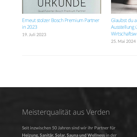
Erneut stolzer Bosch Premium Partner
Glaubst du 
in 2023
Ausstellung 
Wirtschafts
19. Juli 2023
25. Mai 2024
Meisterqualität aus Verden
Seit inzwischen 50 Jahren sind wir ihr Partner für
Heizung, Sanitär, Solar, Sauna und Wellness
in der