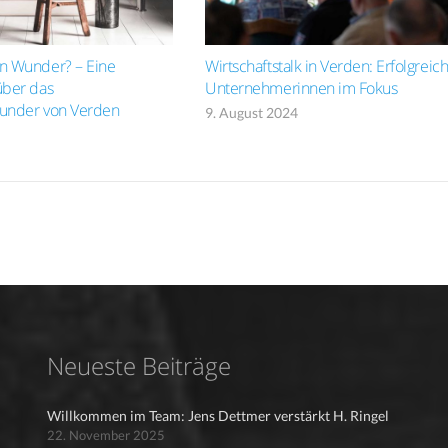
an Wunder? – Eine
Wirtschaftstalk in Verden: Erfolgreic
über das
Unternehmerinnen im Fokus
wunder von Verden
9. August 2024
Neueste Beiträge
Willkommen im Team: Jens Dettmer verstärkt H. Ringel
22. November 2025