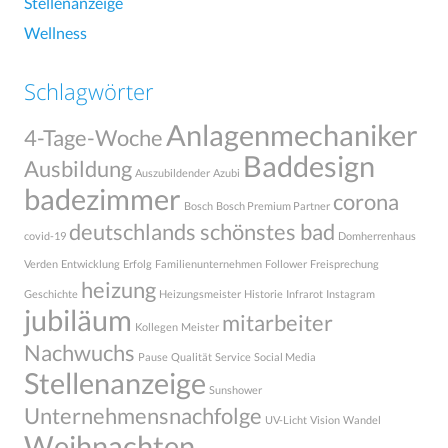
Stellenanzeige
Wellness
Schlagwörter
Anlagenmechaniker
4-Tage-Woche
Baddesign
Ausbildung
Auszubildender
Azubi
badezimmer
corona
Bosch
Bosch Premium Partner
deutschlands schönstes bad
covid-19
Domherrenhaus
Verden
Entwicklung
Erfolg
Familienunternehmen
Follower
Freisprechung
heizung
Geschichte
Heizungsmeister
Historie
Infrarot
Instagram
jubiläum
mitarbeiter
Kollegen
Meister
Nachwuchs
Pause
Qualität
Service
Social Media
Stellenanzeige
Sunshower
Unternehmensnachfolge
UV-Licht
Vision
Wandel
Weihnachten