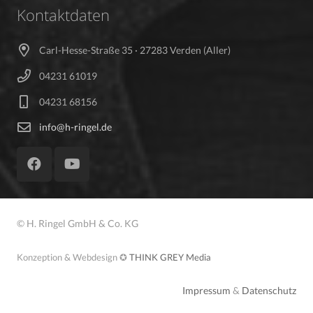
Kontaktdaten
Carl-Hesse-Straße 35 · 27283 Verden (Aller)
04231 61019
04231 68156
info@h-ringel.de
© H. Ringel GmbH & Co. KG
Konzeption & Webdesign
✪
THINK GREY Media
Impressum
&
Datenschutz